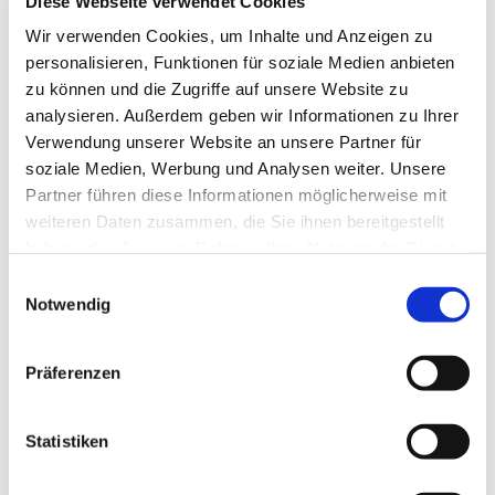
Diese Webseite verwendet Cookies
erlangen“. Wir arbeiten gern an dieser wichtigen
und erfolgreichen Aufgabe.
Wir verwenden Cookies, um Inhalte und Anzeigen zu
personalisieren, Funktionen für soziale Medien anbieten
Fragen zum Religionsunterricht in Ihrer Region
zu können und die Zugriffe auf unsere Website zu
beantwortet Ihnen gern die zuständige
analysieren. Außerdem geben wir Informationen zu Ihrer
Arbeitsstelle für den Religionsunterricht (ARU).
Verwendung unserer Website an unsere Partner für
soziale Medien, Werbung und Analysen weiter. Unsere
Partner führen diese Informationen möglicherweise mit
weiteren Daten zusammen, die Sie ihnen bereitgestellt
haben oder die sie im Rahmen Ihrer Nutzung der Dienste
gesammelt haben.
E
Notwendig
i
Arbeitstellen Religionsunterricht
n
w
Präferenzen
In der EKBO gibt es insgesamt 10 Arbeitsstellen für Ev.
i
Religionsunterricht (ARU). Sie tragen die regionale
l
Verantwortung für die Organisation und Durchführung des
l
Statistiken
Religionsunterrichtes. Hier finden Sie die Kontaktdaten der
i
Beauftragten und weiterer Ansprechpartner:innen in den
g