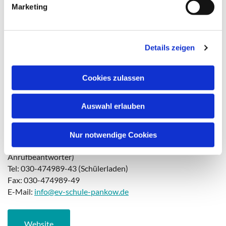
Marketing
ARU.
u
n
g
Website der ARU
Details zeigen
s
a
u
Cookies zulassen
s
Evangelische Schule Pankow
w
Auswahl erlauben
a
Evangelische Schule Pankow
h
Galenusstr. 60a, 13187 Berlin
l
Nur notwendige Cookies
Tel: 030-474989-40 (Schule & Sekretariat mit
Anrufbeantworter)
Tel: 030-474989-43 (Schülerladen)
Fax: 030-474989-49
E-Mail:
info@ev-schule-pankow.de
Website