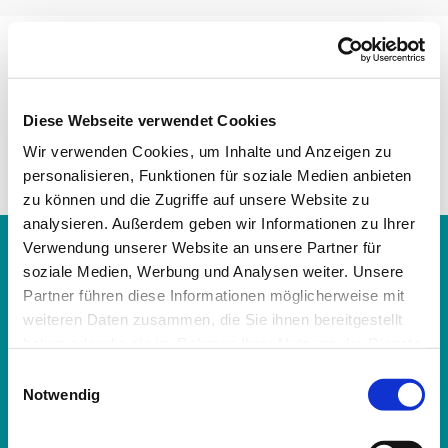
Diese Webseite verwendet Cookies
Wir verwenden Cookies, um Inhalte und Anzeigen zu
personalisieren, Funktionen für soziale Medien anbieten
zu können und die Zugriffe auf unsere Website zu
analysieren. Außerdem geben wir Informationen zu Ihrer
Verwendung unserer Website an unsere Partner für
Ev. Kirchenkreis Berlin Nord-Ost · Ev. Kirchenkreis

soziale Medien, Werbung und Analysen weiter. Unsere
Berlin Nord-Ost, Romain-Rolland-Str. 54, 13089 Berlin

Partner führen diese Informationen möglicherweise mit
030.9237852-0
suptur@kirche-berlin-nordost.de

weiteren Daten zusammen, die Sie ihnen bereitgestellt
haben oder die sie im Rahmen Ihrer Nutzung der Dienste
Impressum
Barrierefreiheitserklärung
gesammelt haben.
E
Notwendig
i
Impressum
Datenschutzerklärung
ChurchDesk-Login
n
w