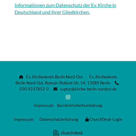
Informationen zum Datenschutz der Ev. Kirche in
Deutschland und ihrer Gliedkirchen.
Ev. Kirchenkreis Berlin Nord-Ost · Ev. Kirchenkreis

Berlin Nord-Ost, Romain-Rolland-Str. 54, 13089 Berlin

030.9237852-0
suptur@kirche-berlin-nordost.de

Impressum
Barrierefreiheitserklärung
Impressum
Datenschutzerklärung
ChurchDesk-Login