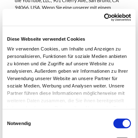
die YouTube, LLC, 901 Cherry Ave., San Bruno, CA
94066, USA. Wenn Sie eine unserer mit einem
YouTube-Plugin ausgestatteten Seiten besuchen,
wird eine Verbindung zu den Servern von YouTube
hergestellt. Dabei wird dem Youtube-Server
mitgeteilt, welche unserer Seiten Sie besucht
Diese Webseite verwendet Cookies
haben. Wenn Sie in Ihrem YouTube-Account
Wir verwenden Cookies, um Inhalte und Anzeigen zu
eingeloggt sind ermöglichen Sie YouTube, Ihr
personalisieren, Funktionen für soziale Medien anbieten
Surfverhalten direkt Ihrem persönlichen Profil
zu können und die Zugriffe auf unsere Website zu
zuzuordnen. Dies können Sie verhindern, indem Sie
sich aus Ihrem YouTube-Account ausloggen.
analysieren. Außerdem geben wir Informationen zu Ihrer
Weitere Informationen zum Umgang von
Verwendung unserer Website an unsere Partner für
Nutzerdaten finden Sie in der
soziale Medien, Werbung und Analysen weiter. Unsere
Datenschutzerklärung von YouTube unter:
Partner führen diese Informationen möglicherweise mit
https://www.google.de/intl/de/policies/privacy.
weiteren Daten zusammen, die Sie ihnen bereitgestellt
haben oder die sie im Rahmen Ihrer Nutzung der Dienste
gesammelt haben.
E
Google Kalender
Notwendig
i
n
In unserem Internetauftritt bieten wir das Google