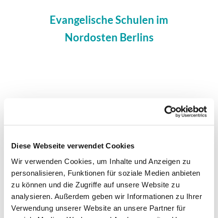
Evangelische Schulen im
Nordosten Berlins
Evangelische Schule Pankow
Diese Webseite verwendet Cookies
Wir verwenden Cookies, um Inhalte und Anzeigen zu
Die Evangelische Schule Pankow ist eine zweizügige
personalisieren, Funktionen für soziale Medien anbieten
Grundschule mit offenem Ganztagsbetrieb. Zur Schule
zu können und die Zugriffe auf unsere Website zu
gehören rund 290 Kinder zwischen 5 und 12 Jahren; etwa
analysieren. Außerdem geben wir Informationen zu Ihrer
zwei Drittel davon werden nach dem Unterricht im
Verwendung unserer Website an unsere Partner für
Schülerladen betreut. Die Schule arbeitet nach