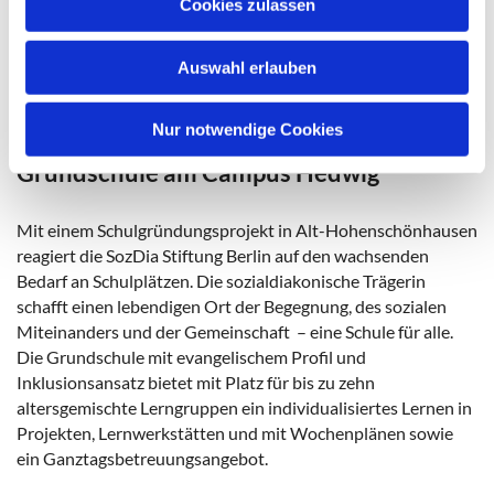
Cookies zulassen
Lernens, der Gemeinschaft und inmitten des Ortes.
s
w
Auswahl erlauben
a
Website
h
l
Nur notwendige Cookies
Grundschule am Campus Hedwig
Mit einem Schulgründungsprojekt in Alt-Hohenschönhausen
reagiert die SozDia Stiftung Berlin auf den wachsenden
Bedarf an Schulplätzen. Die sozialdiakonische Trägerin
schafft einen lebendigen Ort der Begegnung, des sozialen
Miteinanders und der Gemeinschaft – eine Schule für alle.
Die Grundschule mit evangelischem Profil und
Inklusionsansatz bietet mit Platz für bis zu zehn
altersgemischte Lerngruppen ein individualisiertes Lernen in
Projekten, Lernwerkstätten und mit Wochenplänen sowie
ein Ganztagsbetreuungsangebot.