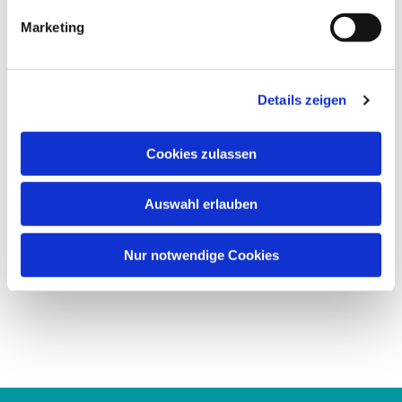
g
Marketing
u
n
g
Details zeigen
s
a
u
Cookies zulassen
s
w
Auswahl erlauben
a
h
l
Nur notwendige Cookies