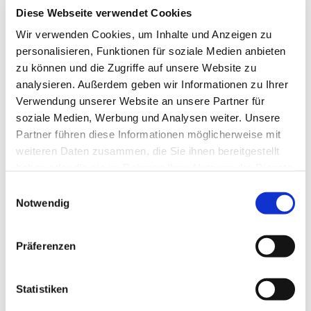
Diese Webseite verwendet Cookies
Wir verwenden Cookies, um Inhalte und Anzeigen zu
personalisieren, Funktionen für soziale Medien anbieten
zu können und die Zugriffe auf unsere Website zu
analysieren. Außerdem geben wir Informationen zu Ihrer
Verwendung unserer Website an unsere Partner für
soziale Medien, Werbung und Analysen weiter. Unsere
Partner führen diese Informationen möglicherweise mit
weiteren Daten zusammen, die Sie ihnen bereitgestellt
haben oder die sie im Rahmen Ihrer Nutzung der Dienste
gesammelt haben.
E
Notwendig
i
n
w
Präferenzen
i
l
l
Statistiken
i