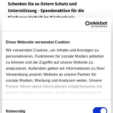
Schenken Sie zu Ostern Schutz und
Unterstützung - Spendenaktion für die
Kirchenasylarbeit im Kirchenkreis
Zum bevorstehenden Osterfest möchten wir
Sie heute auf eine besondere Aktion
aufmerksam machen: Wir sammeln für die
Diese Webseite verwendet Cookies
kreiskirchliche Kirchenasylarbeit im Rahmen
Wir verwenden Cookies, um Inhalte und Anzeigen zu
unseres Flüchtlingsfonds.
personalisieren, Funktionen für soziale Medien anbieten
zu können und die Zugriffe auf unsere Website zu
Doch was genau ist eigentlich ein Kirchenasyl? Beim
analysieren. Außerdem geben wir Informationen zu Ihrer
Kirchenasyl gewährt eine Kirchengemeinde einem
Verwendung unserer Website an unsere Partner für
Menschen Zuflucht, wenn im Falle einer Abschiebung
soziale Medien, Werbung und Analysen weiter. Unsere
Gefahren für Leib und Leben oder
Partner führen diese Informationen möglicherweise mit
Menschenrechtsverletzungen drohen oder besondere
weiteren Daten zusammen, die Sie ihnen bereitgestellt
humanitäre Härten verbunden wären. Das Kirchenasyl
haben oder die sie im Rahmen Ihrer Nutzung der Dienste
dient damit dem Schutz grundlegender Menschenrechte
gesammelt haben.
E
und leistet einen Beitrag zum Schutz des obersten Ziels
Notwendig
i