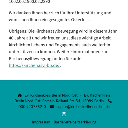
1002.00.1900.02.2290
Wir danken Ihnen herzlich für Ihre Unterstützung und
wünschen Ihnen ein gesegnetes Osterfest.
Übrigens: Die Kirchenasylbewegung wird in diesem Jahr
40 Jahre alt und wir freuen uns, diese wichtige Arbeit
kirchlichen Lebens und Engagements auch weiterhin
unterstützen zu können. Weitere Informationen zur
Kirchenasylbewegung finden Sie unter
https://kirchenasyl-bb.de/
.
Ev. Kirchenkreis Berlin Nord-Ost · Ev. Kirchenkreis

Berlin Nord-Ost, Romain-Rolland-Str. 54, 13089 Berlin

030.9237852-0
suptur@kirche-berlin-nordost.de

Impressum
Barrierefreiheitserklärung