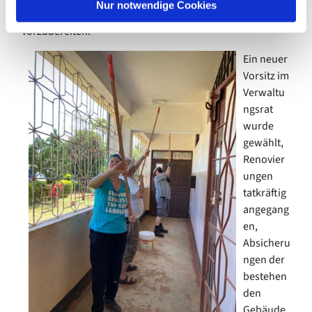
l
Nur notwendige Cookies
verheißungsvollere Zukunft der Handwerksschule
vorzubereiten.
Ein neuer
Vorsitz im
Verwaltu
ngsrat
wurde
gewählt,
Renovier
ungen
tatkräftig
angegang
en,
Absicheru
ngen der
bestehen
den
Gebäude