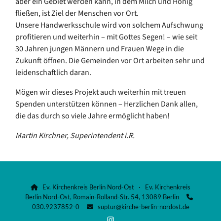
aber ein Gebiet werden kann, in dem Milch und Honig
fließen, ist Ziel der Menschen vor Ort.
Unsere Handwerksschule wird von solchem Aufschwung
profitieren und weiterhin – mit Gottes Segen! – wie seit
30 Jahren jungen Männern und Frauen Wege in die
Zukunft öffnen. Die Gemeinden vor Ort arbeiten sehr und
leidenschaftlich daran.
Mögen wir dieses Projekt auch weiterhin mit treuen
Spenden unterstützen können – Herzlichen Dank allen,
die das durch so viele Jahre ermöglicht haben!
Martin Kirchner, Superintendent i.R.
Ev. Kirchenkreis Berlin Nord-Ost · Ev. Kirchenkreis

Berlin Nord-Ost, Romain-Rolland-Str. 54, 13089 Berlin

030.9237852-0
suptur@kirche-berlin-nordost.de
