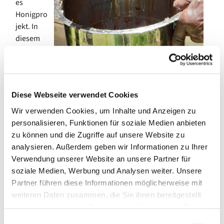
es
Honigpro
jekt. In
diesem
Jahr
wurde
zum ersten Mal geerntet, und das Ergebnis ist bei ca. 20
Bienenkästen durchaus beeindruckend: es gab über 40
Diese Webseite verwendet Cookies
Liter Honig! Angelegt ist das Projekt auf 400
Bienenstöcke. Mit den Verkaufserlösen soll ein Haus
Wir verwenden Cookies, um Inhalte und Anzeigen zu
gebaut werden, in dem der Honig professionell
personalisieren, Funktionen für soziale Medien anbieten
verarbeitet und vermarktet werden soll. Dieses Angebot
zu können und die Zugriffe auf unsere Website zu
wird dann ebenfalls für alle Imker in Machame genutzt
analysieren. Außerdem geben wir Informationen zu Ihrer
werden können.
Verwendung unserer Website an unsere Partner für
soziale Medien, Werbung und Analysen weiter. Unsere
Es sind schöne Beispiele für die Zusammenarbeit in der
Partner führen diese Informationen möglicherweise mit
Region, in die das UVTC mit der Berufsschule ebenfalls
weiteren Daten zusammen, die Sie ihnen bereitgestellt
eingebettet ist.
haben oder die sie im Rahmen Ihrer Nutzung der Dienste
gesammelt haben.
In dieser sind allerdings noch die Auswirkungen der
E