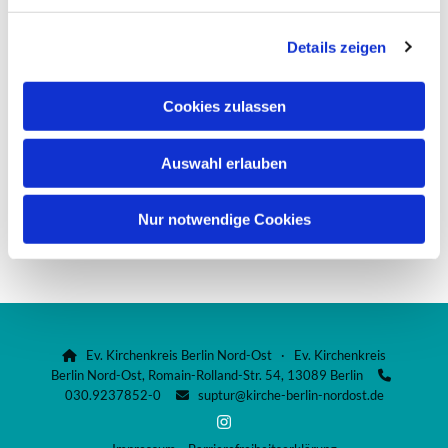
g
Es ist wohl so – das sind Tage, die uns nicht gefallen. Aber
Details zeigen
s
ich denke, sie haben ihr eigenes Recht und ihre
a
Notwendigkeit, wenn uns nicht alle Tage unseres Lebens
u
gleichgültig sein sollen.
Cookies zulassen
s
w
Kommen Sie gut durch diese Tage!
Auswahl erlauben
a
Ihre Christine Franke,
h
Pfarrerin und Krankenhausseelsorgerin im Jüdischen
l
Nur notwendige Cookies
Krankenhaus Berlin
weiterlesen ...
Ev. Kirchenkreis Berlin Nord-Ost · Ev. Kirchenkreis

Berlin Nord-Ost, Romain-Rolland-Str. 54, 13089 Berlin

030.9237852-0
suptur@kirche-berlin-nordost.de
