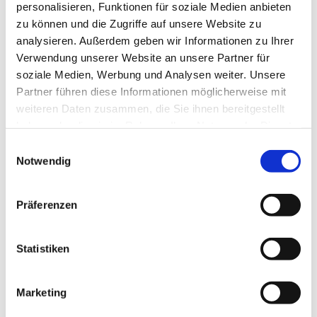
personalisieren, Funktionen für soziale Medien anbieten
zu können und die Zugriffe auf unsere Website zu
analysieren. Außerdem geben wir Informationen zu Ihrer
Verwendung unserer Website an unsere Partner für
soziale Medien, Werbung und Analysen weiter. Unsere
Partner führen diese Informationen möglicherweise mit
weiteren Daten zusammen, die Sie ihnen bereitgestellt
haben oder die sie im Rahmen Ihrer Nutzung der Dienste
gesammelt haben.
E
Notwendig
i
n
w
Präferenzen
i
Worte zum Mitnehmen - November ...
l
Nun ist sie wieder da – die Zeit im Jahr, in der uns die
l
Statistiken
Gedanken an Abschiednehmen und Vergänglichkeit sehr
i
nahe kommen – sei es durch die Natur mit ihren
g
Marketing
fallenden Blättern und kürzer werdenden Tagen, sei es
u
durch Tage wie Volkstrauertag oder den Totensonntag.
n