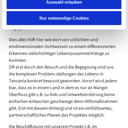
Einblicke in unsere Lebensverhältnisse zu ermöglichen.
Auswahl erlauben
a
Mittlerweile war auch ein junger Mann mit Hilfe des
h
Berliner Missionswerkes im Rahmen eines ökumenischen
l
Nur notwendige Cookies
Freiwilligenjahres als Lehrer in unserem Projekt
engagiert.
Dies alles hilft hier wie dort von schlichten und
eindimensionalen Sichtweisen zu einem differenzierten
Erkennen vielschichtiger Lebenszusammenhänge zu
kommen.
Oft erst durch den Besuch und die Begegnung sind uns
die komplexen Problem-stellungen des Lebens in
Tansania konkret bewusst geworden. Vorort wird jedem
klar, dass es in einem Land in dem es nur an Mangel
Überfluss gibt z.B. zu Aids und Umweltzerstörung keine
einfachen Antworten geschweige denn Hilfsmaßnahmen
gibt. Erst mit diesem Hintergrund ist ein einfühlsames,
partnerschaftliches Planen des Projektes möglich.
Die Beschäftigung mit unserem Projekt z.B. im