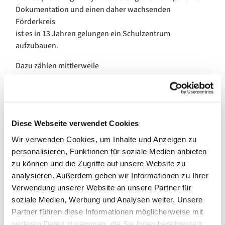
Dokumentation und einen daher wachsenden
Förderkreis
ist es in 13 Jahren gelungen ein Schulzentrum
aufzubauen.
Dazu zählen mittlerweile
ein zweistöckiges Verwaltungsgebäude und Lager,
eine große Tischlerwerkstatt,
ein Toilettenhaus
ein dreistöckiges Schulgebäude mit verschiedenen
Diese Webseite verwendet Cookies
Schulräumen, Aula, Elektrikerwerkstatt und erste Räume
für Internatsschüler
Wir verwenden Cookies, um Inhalte und Anzeigen zu
ein festes Küchenhaus mit Energiesparherden
personalisieren, Funktionen für soziale Medien anbieten
eine Speisehalle
zu können und die Zugriffe auf unsere Website zu
In diesem staatlich anerkannten und geförderten
analysieren. Außerdem geben wir Informationen zu Ihrer
handwerklichen Schulzentrum, dem einzigen im Umkreis
Verwendung unserer Website an unsere Partner für
von fast 30km, werden heute 150 Jugendliche von 8
soziale Medien, Werbung und Analysen weiter. Unsere
Lehrern zu Scheiderinnen, Tischlern und Elektrikern
Partner führen diese Informationen möglicherweise mit
ausgebildet. Dieses Jahr haben knapp 70 Schüler ihr
weiteren Daten zusammen, die Sie ihnen bereitgestellt