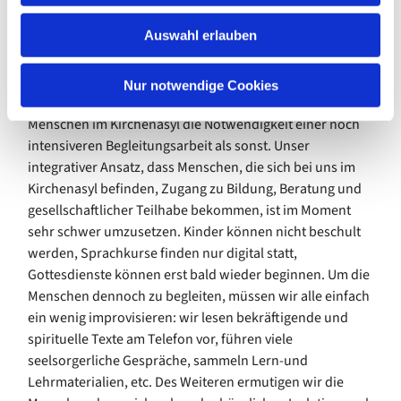
Hintergrund der Menschen, die wir begleiten, zu
w
Auswahl erlauben
beachten. Bei Menschen aus einigen afrikanischen
a
Ländern ist beispielsweise der sehr sensible Hintergrund
h
der Erfahrung mit dem Ebola-Virus zu berücksichtigen.
l
Nur notwendige Cookies
Konkret beschäftigt uns zurzeit in unserer Arbeit mit
Menschen im Kirchenasyl die Notwendigkeit einer noch
intensiveren Begleitungsarbeit als sonst. Unser
integrativer Ansatz, dass Menschen, die sich bei uns im
Kirchenasyl befinden, Zugang zu Bildung, Beratung und
gesellschaftlicher Teilhabe bekommen, ist im Moment
sehr schwer umzusetzen. Kinder können nicht beschult
werden, Sprachkurse finden nur digital statt,
Gottesdienste können erst bald wieder beginnen. Um die
Menschen dennoch zu begleiten, müssen wir alle einfach
ein wenig improvisieren: wir lesen bekräftigende und
spirituelle Texte am Telefon vor, führen viele
seelsorgerliche Gespräche, sammeln Lern-und
Lehrmaterialien, etc. Des Weiteren ermutigen wir die