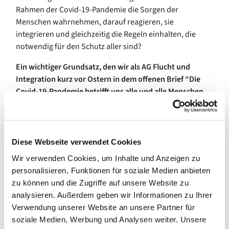
Rahmen der Covid-19-Pandemie die Sorgen der
Menschen wahrnehmen, darauf reagieren, sie
integrieren und gleichzeitig die Regeln einhalten, die
notwendig für den Schutz aller sind?
Ein wichtiger Grundsatz, den wir als AG Flucht und
Integration kurz vor Ostern in dem offenen Brief “Die
Covid-19-Pandemie betrifft uns alle und alle Menschen
sollten gleich vor dem Virus geschützt werden”
(
https://www.kirche-berlin-nord...
) veröffentlicht haben,
ist, dass Nächstenliebe und Menschenrecht keine
Grenzen kennen.
Die Pandemie betrifft alle Menschen,
Diese Webseite verwendet Cookies
egal woher sie stammen, aber wir sind nicht alle gleich
Wir verwenden Cookies, um Inhalte und Anzeigen zu
geschützt und haben nicht alle Zugang zu sicheren,
personalisieren, Funktionen für soziale Medien anbieten
sauberen Rückzugsorten und Mitteln, um die
zu können und die Zugriffe auf unsere Website zu
empfohlenen schützenden Hygieneregeln umzusetzen.
analysieren. Außerdem geben wir Informationen zu Ihrer
Es geht uns alle an,
wie Menschen in Lagern für
Verwendung unserer Website an unsere Partner für
Geflüchtete auf den griechischen Inseln
soziale Medien, Werbung und Analysen weiter. Unsere
zusammengepfercht und unter schlimmen hygienischen