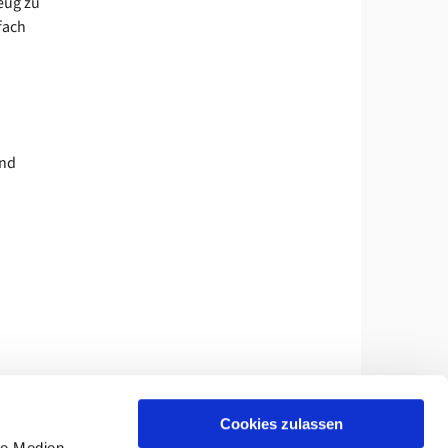
eug zu
fach
und
Cookies zulassen
le Medien