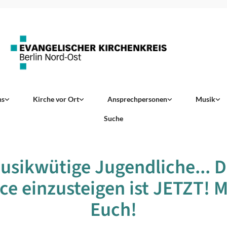
ns
Kirche vor Ort
Ansprechpersonen
Musik
Suche
usikwütige Jugendliche... D
e einzusteigen ist JETZT! 
Euch!