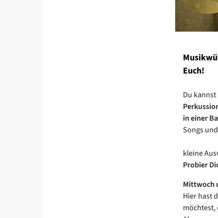
Musikwüt
Euch!
Du kannst 
Perkussio
in einer B
Songs und 
kleine Aus
Probier Di
Mittwoch u
Hier hast 
möchtest, 