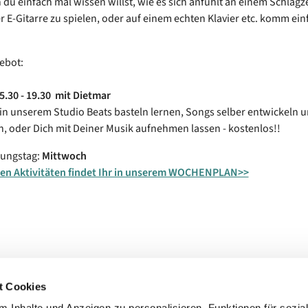
 du einfach mal wissen willst, wie es sich anfühlt an einem Schlagz
er E-Gitarre zu spielen, oder auf einem echten Klavier etc. komm ein
ebot:
5.30 - 19.30
mit Dietmar
in unserem Studio Beats basteln lernen, Songs selber entwickeln 
 oder Dich mit Deiner Musik aufnehmen lassen - kostenlos!!
nungstag:
Mittwoch
ren Aktivitäten findet Ihr in unserem WOCHENPLAN>>
t Cookies
 Inhalte und Anzeigen zu personalisieren, Funktionen für sozia