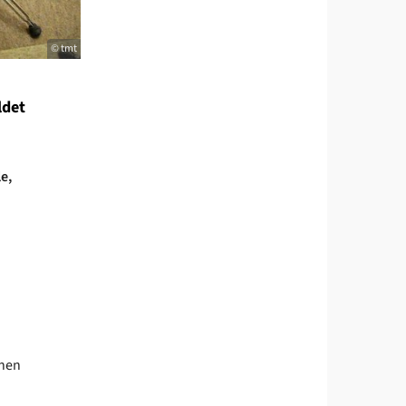
© tmt
ldet
e,
rnen