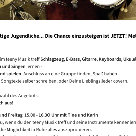
ige Jugendliche... Die Chance einzusteigen ist JETZT! Me
im teeny Musik treff
Schlagzeug, E-Bass, Gitarre, Keyboards, Ukulel
n und Singen
lernen -
and spielen
, Anschluss an eine Gruppe finden, Spaß haben -
Songtexte selber schreiben, oder Deine Lieblingslieder covern.
wahl des Angebots:
ch aus!
nd Freitag 15.00 - 16.3O Uhr mit Tine und Karin
du, wenn du den teeny Musik treff und seine Instrumente kennenle
die Möglichkeit in Ruhe alles auszuprobieren.