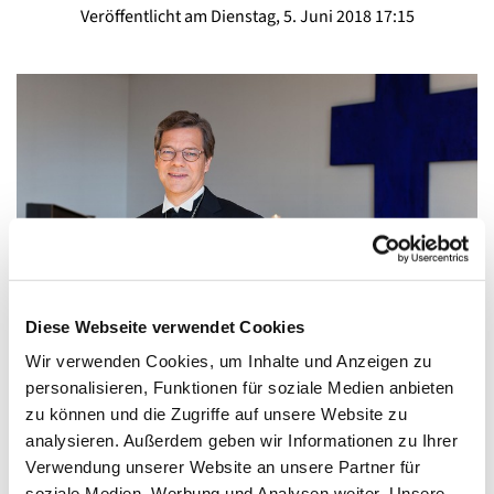
Veröffentlicht am Dienstag, 5. Juni 2018 17:15
© Foto: EKBO
Diese Webseite verwendet Cookies
Wir verwenden Cookies, um Inhalte und Anzeigen zu
personalisieren, Funktionen für soziale Medien anbieten
AUSBRUCH DES 30- JÄHRIGEN KRIEGES VOR 400
zu können und die Zugriffe auf unsere Website zu
JAHREN - Bischof Dr. Markus Dröge
analysieren. Außerdem geben wir Informationen zu Ihrer
In Deutschland werden wir in diesem Jahr an den
Verwendung unserer Website an unsere Partner für
Ausbruch des 30-jährigen Krieges vor 400 Jahren
soziale Medien, Werbung und Analysen weiter. Unsere