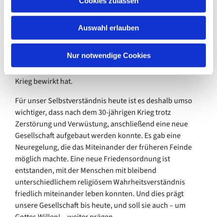
Cookies zulassen
Muslime festgelegt und gegeneinander aufgewiegelt
s
werden.
w
Auswahl erlauben
a
Der 30-jährige Krieg zeigt, dass jeder langanhaltende
h
Konflikt zu einer Verrohung, zu einer Enthemmung und
l
Nur notwendige Cookies
zu einer Entmenschlichung führt. Ja, wir können von
einer kollektiven Traumatisierung sprechen, die dieser
Krieg bewirkt hat.
Für unser Selbstverständnis heute ist es deshalb umso
wichtiger, dass nach dem 30-jährigen Krieg trotz
Zerstörung und Verwüstung, anschließend eine neue
Gesellschaft aufgebaut werden konnte. Es gab eine
Neuregelung, die das Miteinander der früheren Feinde
möglich machte. Eine neue Friedensordnung ist
entstanden, mit der Menschen mit bleibend
unterschiedlichem religiösem Wahrheitsverständnis
friedlich miteinander leben konnten. Und dies prägt
unsere Gesellschaft bis heute, und soll sie auch – um
Gottes Willen! – weiter prägen.