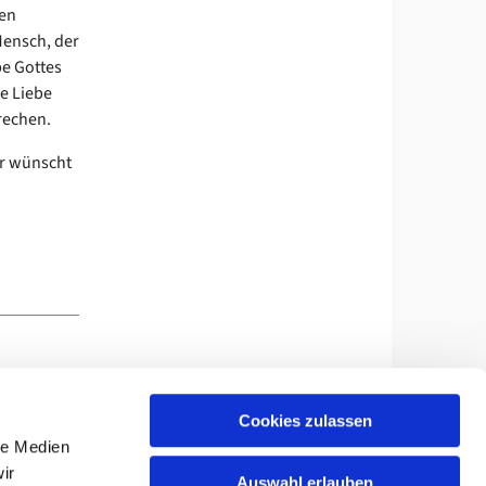
den
Mensch, der
be Gottes
e Liebe
rechen.
er wünscht
Cookies zulassen
le Medien
237852-0
suptur@kirche-berlin-nordost.de

ir
Auswahl erlauben