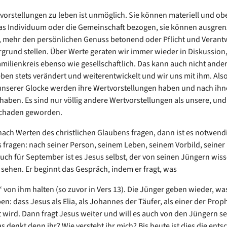
orstellungen zu leben ist unmöglich. Sie können materiell und obe
das Individuum oder die Gemeinschaft bezogen, sie können ausgren
, mehr den persönlichen Genuss betonend oder Pflicht und Verant
grund stellen. Über Werte geraten wir immer wieder in Diskussion,
milienkreis ebenso wie gesellschaftlich. Das kann auch nicht ander
eben stets verändert und weiterentwickelt und wir uns mit ihm. Also
unserer Glocke werden ihre Wertvorstellungen haben und nach ih
haben. Es sind nur völlig andere Wertvorstellungen als unsere, und 
chaden geworden.
ach Werten des christlichen Glaubens fragen, dann ist es notwendi
 fragen: nach seiner Person, seinem Leben, seinem Vorbild, seiner 
ch für September ist es Jesus selbst, der von seinen Jüngern wisse
n sehen. Er beginnt das Gespräch, indem er fragt, was
“ von ihm halten (so zuvor in Vers 13). Die Jünger geben wieder, was
en: dass Jesus als Elia, als Johannes der Täufer, als einer der Prop
 wird. Dann fragt Jesus weiter und will es auch von den Jüngern se
s denkt denn ihr? Wie versteht ihr mich? Bis heute ist dies die ent