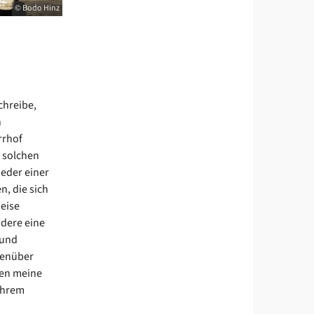
© Bodo Hinz
chreibe,
h
rrhof
 solchen
ieder einer
n, die sich
eise
ndere eine
 und
genüber
men meine
ihrem