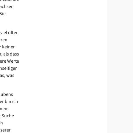
wachsen
Sie
iel öfter
eren
r keiner
, als dass
ere Werte
nseitiger
das, was
laubens
er bin ich
einem
e Suche
ch
serer