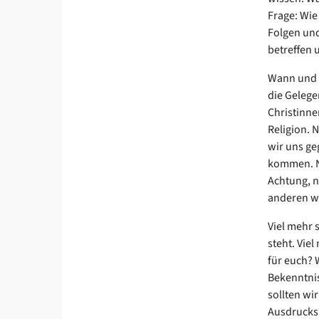
Frage: Wie
Folgen und
betreffen 
Wann und w
die Gelege
Christinne
Religion. N
wir uns ge
kommen. Ni
Achtung, n
anderen we
Viel mehr 
steht. Viel
für euch? 
Bekenntnis
sollten wi
Ausdrucksm