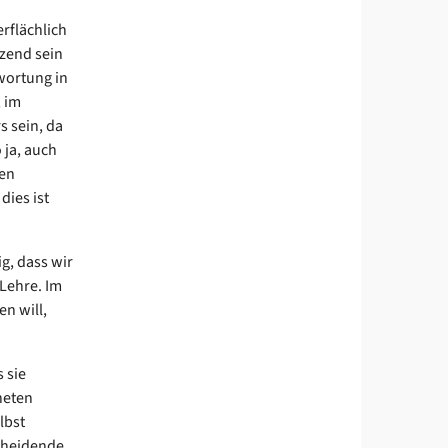
rflächlich
zend sein
wortung in
 im
s sein, da
 ja, auch
nen
dies ist
g, dass wir
Lehre. Im
n will,
 sie
heten
lbst
scheidende