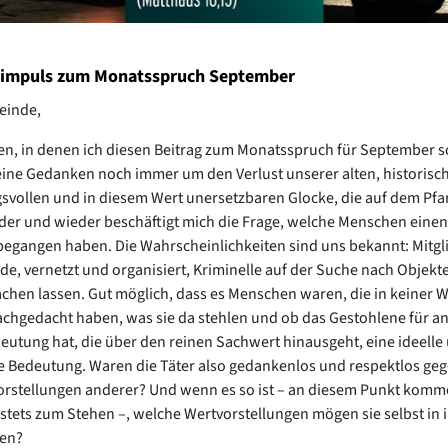
impuls zum Monatsspruch September
einde,
en, in denen ich diesen Beitrag zum Monatsspruch für September s
ine Gedanken noch immer um den Verlust unserer alten, historisc
vollen und in diesem Wert unersetzbaren Glocke, die auf dem Pfa
der und wieder beschäftigt mich die Frage, welche Menschen einen
begangen haben. Die Wahrscheinlichkeiten sind uns bekannt: Mitgl
e, vernetzt und organisiert, Kriminelle auf der Suche nach Objekte
chen lassen. Gut möglich, dass es Menschen waren, die in keiner W
chgedacht haben, was sie da stehlen und ob das Gestohlene für a
deutung hat, die über den reinen Sachwert hinausgeht, eine ideelle
 Bedeutung. Waren die Täter also gedankenlos und respektlos ge
rstellungen anderer? Und wenn es so ist – an diesem Punkt kom
tets zum Stehen –, welche Wertvorstellungen mögen sie selbst in 
ben?