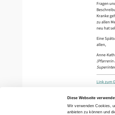
Fragen und
Beschreibu
Kranke geh
zu allen M
neu hat se
Eine Späts
allen,
Anne-Kathr
(Pfarrerin
Superinten
Link zum 
Diese Webseite verwende
Wir verwenden Cookies, um
Ev. Kirchenkreis Berlin Nord-Ost · Ev. Kir

anbieten zu können und di