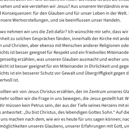
 sehen und wie verstehen wir Jesus? Aus unserem Verständnis er
 Konsequenzen: für den Glauben und für unser Leben in der Welt. 
unsere Wertvorstellungen, und sie beeinflussen unser Handeln.
o nehmen wir uns die Zeit dafür? Ich wünschte mir sehr, dass wir v
nheit zu solchen Gesprächen fänden, innerhalb der Kirche mit and
n und Christen, aber ebenso mit Menschen anderer Religionen ode
ichts ist besser geeignet für Respekt und ein friedvolles Miteinander
genseitig erzählen, was unseren Glauben ausmacht und woher uns
cht ist besser geeignet für ein Miteinander in Ehrlichkeit und gege
ichts ist ein besserer Schutz vor Gewalt und Übergriffigkeit gegen 
rtvoll ist.
sollten wir von Jesus Christus erzählen, der im Zentrum unseres G
 mehr sollten wir die Frage in uns bewegen, die Jesus gestellt hat: W
Wir müssen kein Petrus sein, der aus der Tiefe seines Herzens mit 
 antwortet: „Du bist Christus, des lebendigen Gottes Sohn.“ Auf di
r uns machen nach dem, wie wir es heute für uns sagen können; na
öglichkeiten unseres Glaubens, unserer Erfahrungen mit Gott, un