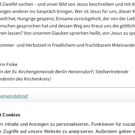
 Zweifel suchen – und unser Bild von Jesus beschreiben und mit 
ngen anderer ins Gespräch bringen. Wer ist Jesus für uns, dieser 
eilt hat, Hungrige gespeist, Einsame zurückgeholt, der von der Lie
enschen gesprochen hat und dessen Weg ans Kreuz uns die göttlich
hen lassen? Von unserem Glauben sprechen heißt, von Jesus zu sp
ommer- und Herbstzeit in friedlichem und fruchtbarem Miteinand
in Finke
 in der Ev. Kirchengemeinde Berlin Heinersdorf | Stellvertretende
dentin des Kirchenkreis)
Gemeindebrief
t Cookies
 Inhalte und Anzeigen zu personalisieren, Funktionen für sozia
chenkreis Berlin Nord-Ost, Romain-Rolland-Str. 54, 13089 Berlin
030.9

e Zugriffe auf unsere Website zu analysieren. Außerdem geben w