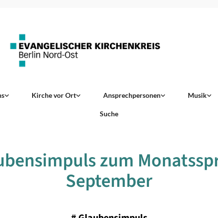
ns
Kirche vor Ort
Ansprechpersonen
Musik
Suche
ubensimpuls zum Monatssp
September