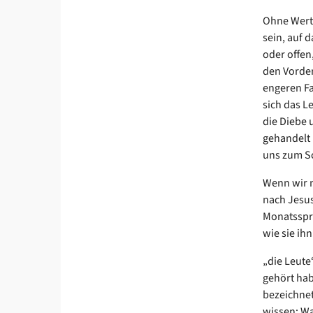
Ohne Wertv
sein, auf 
oder offen
den Vorder
engeren Fa
sich das L
die Diebe 
gehandelt 
uns zum S
Wenn wir n
nach Jesus
Monatsspru
wie sie ih
„die Leute
gehört hab
bezeichnet
wissen: Wa