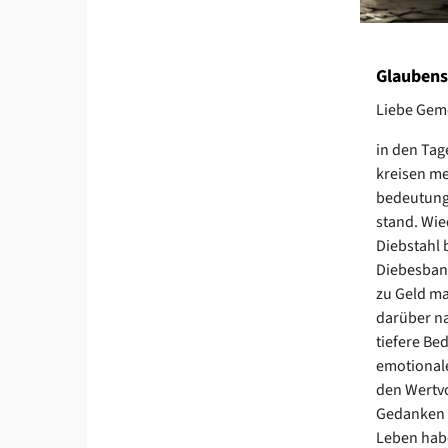
Glaubens
Liebe Gem
in den Tag
kreisen me
bedeutungs
stand. Wie
Diebstahl 
Diebesband
zu Geld ma
darüber na
tiefere Be
emotionale
den Wertvo
Gedanken s
Leben ha