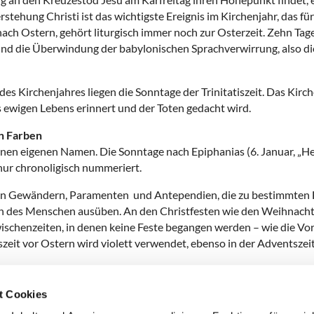
rstehung Christi ist das wichtigste Ereignis im Kirchenjahr, das fü
ach Ostern, gehört liturgisch immer noch zur Osterzeit. Zehn Tag
nd die Überwindung der babylonischen Sprachverwirrung, also die 
es Kirchenjahres liegen die Sonntage der Trinitatiszeit. Das Kirc
 ewigen Lebens erinnert und der Toten gedacht wird.
en Farben
nen eigenen Namen. Die Sonntage nach Epiphanias (6. Januar, „Hei
 nur chronoligisch nummeriert.
on Gewändern, Paramenten und Antependien, die zu bestimmten Fe
 des Menschen ausüben. An den Christfesten wie den Weihnachts
Zwischenzeiten, in denen keine Feste begangen werden – wie die Vor
szeit vor Ostern wird violett verwendet, ebenso in der Adventszeit
t Cookies