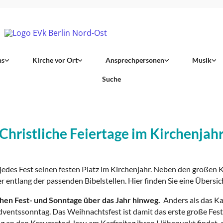
ns
Kirche vor Ort
Ansprechpersonen
Musik
Suche
Christliche Feiertage im Kirchenjah
 jedes Fest seinen festen Platz im Kirchenjahr. Neben den großen 
 entlang der passenden Bibelstellen. Hier finden Sie eine Übersic
ichen Fest- und Sonntage über das Jahr hinweg.
Anders als das Ka
ventssonntag. Das Weihnachtsfest ist damit das erste große Fest 
g an den Kreuzestod Jesu am Karfreitag ihren Höhepunkt findet, 