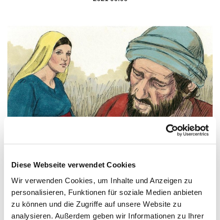
© Jim Padgett
Freue dich und sei fröhlich! – Impuls zum 2.
Diese Webseite verwendet Cookies
Advent
Wir verwenden Cookies, um Inhalte und Anzeigen zu
personalisieren, Funktionen für soziale Medien anbieten
Freue dich und sei fröhlich, du Tochter Zion! Denn siehe,
zu können und die Zugriffe auf unsere Website zu
ich komme und will bei dir wohnen, spricht der Herr.
analysieren. Außerdem geben wir Informationen zu Ihrer
Sacharja 2,14