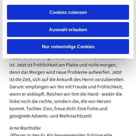
a
haben werden. Es gibt immer neue Herausforderungen -
u
Cookies zulassen
in einem Volk, in einer Gesellschaft, in einer Familie oder
s
Partnerschaft. So höre ich das Prophetenwort wie ein
w
großes Trotz-allem, ein Gerade-jetzt in den Advent
Auswahl erlauben
a
hineingesprochen, mitten in den Duft von Plätzchen und
h
den Kerzenschein und ja, auch in das zweite andere
l
Nur notwendige Cookies
Weihnachten hintereinander. Jetzt ist die Zeit, sich zu
freuen und nicht irgendwann, wenn einmal alles bestens
ist. Jetzt ist Fröhlichkeit am Platze und nicht morgen,
denn das Morgen wird neue Probleme aufwerfen. Jetzt
ist die Zeit, sich auf die Ankunft des Herrn vorzubereiten.
Darum: empfangen wir ihn mit Freude und Fröhlichkeit,
wenn er anklopft. Reichen wir ihm die Hand - weder die
linke noch die rechte, sondern die, die von Herzen
kommt. Tochter Zion, freue dich! Eine frohe und
gesegnete Advents- und Weihnachtszeit!
Arne Warthöfer
(Pfarrer in den Ev. Kirchengemeinden Schönwalde,