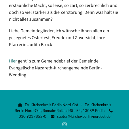
erstaunliche
Macht,
so leise, so zart, so zerbrechlich und
doch so viel stärker als die Zerstörung.
Denn was hält sie
nicht alles zusammen?
Liebe Gemeindeglieder, ich wünsche Ihnen allen ein
gesegnetes Osterfest, Freude und Zuversicht, Ihre
Pfarrerin Judith Brock
Hier
geht´s zum Gemeindebrief der Gemeinde
Evangelische Nazareth-Kirchengemeinde Berlin-
Wedding.
Ev. Kirchenkreis Berlin Nord-Ost · Ev. Kirchenkreis

Berlin Nord-Ost, Romain-Rolland-Str. 54, 13089 Berlin

030.9237852-0
suptur@kirche-berlin-nordost.de
