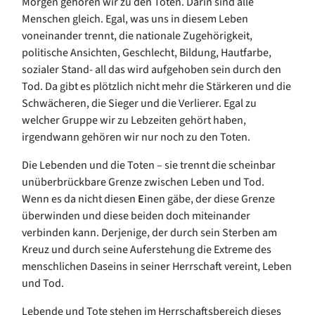
Morgen gehören wir zu den Toten. Darin sind
alle
Menschen gleich. Egal, was uns in diese
m Leben
voneinander trennt
, die nationale Zugehörigkeit,
politische Ansichten, Geschlecht, Bildung, Hautfarbe,
sozialer Stand- all das wird aufgehoben
sein
durch den
Tod.
Da gibt es plötzlich nicht mehr die Stärkeren und die
Schwächeren, die Sieger und die Verlierer.
Egal zu
welcher Gruppe wir zu Lebzeiten gehört haben,
irgendwann
gehören wir
nur noch
zu den Toten.
Die Lebenden und die
Toten
– sie
trennt die
scheinbar
unüberbrückbare Grenze zwischen Leben und Tod.
Wenn es da nicht
diesen
E
inen
gäbe
,
der diese Grenze
überwinden und diese beide
n
doch miteinander
verbinden kann.
Derjenige, der durch sein Sterben am
Kreuz und durch seine Auferstehung die Extreme des
menschlichen Daseins in seiner He
rrschaft vereint, Leben
und Tod.
Lebende und
Tote
stehen im Herrschaftsbereich dieses