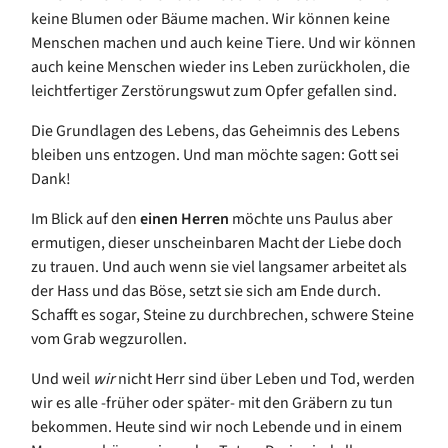
keine Blumen oder
Bäume machen. Wir können keine
Menschen machen und auch keine Tiere.
Und wir können
auch keine Menschen wieder ins Leben zurückholen, die
leichtfertiger Zerstörungswut zum Opfer gefallen sind.
Die
Grundlagen des Lebens, das Geheimnis des Leben
s
ble
iben
uns entzogen. Und man möchte sagen: Gott sei
Dank!
Im Blick auf den
einen Herren
möchte uns Paulus aber
ermutigen, dieser unscheinbaren Macht der Liebe doch
zu trauen. Und auch wenn sie viel langsamer arbeitet als
der Hass und das Böse, setzt sie sich am Ende durch.
Schafft es sogar, Steine zu
durchbrechen, schwere
S
teine
vom Grab
wegzurollen.
Und weil
wir
nicht Herr sind über Leben und Tod, w
erden
wir es alle -früher oder später- mit den Gräbern zu tun
bekommen.
Heute sind wir noch Lebende und in einem