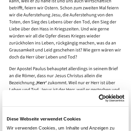
kann, weil er zu nahe ist und uns auch wirtschaftlich
betrifft, feiern wir Ostern. Schon zum zweiten Mal
f
eiern
wir die Auferstehung Jesu, die Auferstehung von den
Toten, den
Sieg des Lebens über den Tod, d
e
n Sieg der
Liebe über den Hass in Kriegszeiten.
Und wie gerne
würden wir all die Opfer dieses Krieges wieder
zurückholen ins Leben, rückgängig machen, was da an
Gra
usamkeit und Leid geschehen ist?
Wie gern wären wir
doch da Herr über Leben und Tod?
Der Apostel Paulus behauptet
allerdings
in seinem Brief
an die Römer, dass nur Jesus Christus allein die
Bezeichnung
‚Herr‘
zukommt.
Weil
nur er Herr ist über
Leben und Tod. Jesus ist der Herr, weil er gestorben und
auferstanden ist. Weil er so von Gott zum Herrn gemacht
,
befähigt
wurde
. Niemand kann Herr sein, als der, der
als
Erster
auferstanden ist vom Tod und so die unendliche
Macht Gottes am eigenen Leib erfahren konnte.
Diese Webseite verwendet Cookies
Wir verwenden Cookies, um Inhalte und Anzeigen zu
Für Paulus steht außerdem fest, dass wir als Menschen